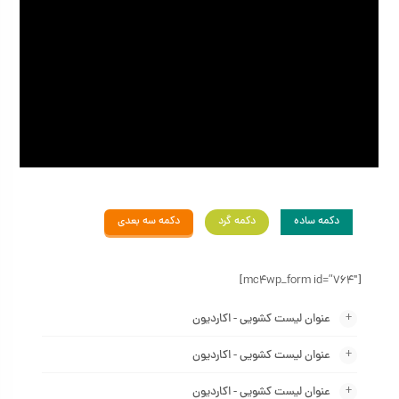
دکمه ساده
دکمه گرد
دکمه سه بعدی
[mc4wp_form id=”764″]
عنوان لیست کشویی - اکاردیون
عنوان لیست کشویی - اکاردیون
عنوان لیست کشویی - اکاردیون