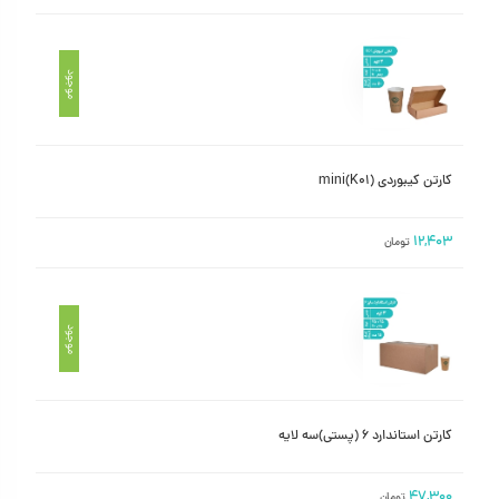
موجود
کارتن کیبوردی mini(K01)
۱۲,۴۰۳
تومان
موجود
کارتن استاندارد ۶ (پستی)سه لایه
۴۷,۳۰۰
تومان