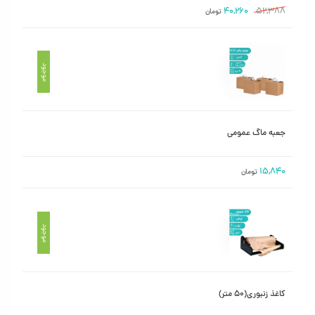
۴۰,۲۶۰
۵۲,۳۸۸
تومان
موجود
جعبه ماگ عمومی
۱۵,۸۴۰
تومان
موجود
کاغذ زنبوری(۵۰ متر)