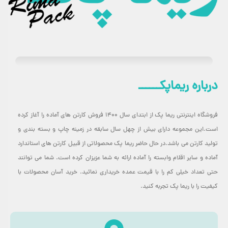
ساختار دو لایه با فلوت E: ترکیب لایه صاف و برجسته برای جذب
حداکثری ضربه و فشار.
انعطاف‌پذیری بالا: قابلیت برش و شکل‌دهی متناسب با ابعاد و نوع
کالا.
عرض متنوع: قابل ارائه در عرض‌های ۸۰ تا ۱۴۰ سانتی‌متر برای
درباره ریماپکــــــ
کاربردهای گوناگون.
قیمت مقرون‌به‌صرفه: کاهش چشمگیر هزینه‌های بسته‌بندی نسبت به
فروشگاه اینترنتی ریما پک از ابتدای سال ۱۴۰۰ فروش کارتن های آماده را آغاز کرده
سایر گزینه‌ها.
است.این مجموعه دارای بیش از چهل سال سابقه در زمینه چاپ و بسته بندی و
کیفیت ساخت عالی: تولید شده از کاغذ کرافت ایرانی با کیفیت بالا.
تولید کارتن می باشد.در حال حاضر ریما پک محصولاتی از قبیل کارتن های استاندارد
آماده و سایر اقلام وابسته را آماده ارائه به شما عزیزان کرده است. شما می توانند
قابلیت بازیافت : سازگار با محیط زیست و تولید شده از مواد طبیعی.
حتی تعداد خیلی کم را با قیمت عمده خریداری نمائید. خرید آسان محصولات با
سبک و کم‌حجم: عدم افزایش وزن محسوس در بسته‌بندی نهایی.
کیفیت را با ریما پک تجربه کنید.
محافظت عالی: جذب ضربه و فشار برای جلوگیری از آسیب به کالاهای
حساس.