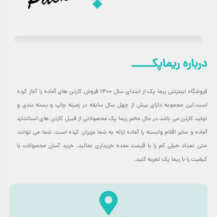
مصارف خانگی: چسباندن عکس‌ها، پوسترها و اشیاء سبک به دیوار
بدون ایجاد سوراخ.
محیط اداری: نصب برگه‌ها، برچسب‌ها، فیکس کردن کاغذها و کارهای
درباره ریماپکــــــ
روزمره.
صنایع دستی و کاردستی: ساخت ماکت، کارت پستال، آلبوم، کلاژ و
فروشگاه اینترنتی ریما پک از ابتدای سال ۱۴۰۰ فروش کارتن های آماده را آغاز کرده
پروژه‌های هنری.
است.این مجموعه دارای بیش از چهل سال سابقه در زمینه چاپ و بسته بندی و
کارهای هنری: نصب آثار هنری، تزئینات و المان‌های دکوری.
تولید کارتن می باشد.در حال حاضر ریما پک محصولاتی از قبیل کارتن های استاندارد
آماده و سایر اقلام وابسته را آماده ارائه به شما عزیزان کرده است. شما می توانند
بسته‌بندی: فیکس کردن محصولات در جعبه‌ها، چسباندن برچسب‌های
حتی تعداد خیلی کم را با قیمت عمده خریداری نمائید. خرید آسان محصولات با
خاص.
کیفیت را با ریما پک تجربه کنید.
نمایشگاه‌ها و رویدادها: نصب پوسترها، بنرهای سبک و المان‌های
تبلیغاتی.
مدارس و دانشگاه‌ها: پروژه‌های دانش‌آموزی، ارائه‌ها و کارهای گروهی.