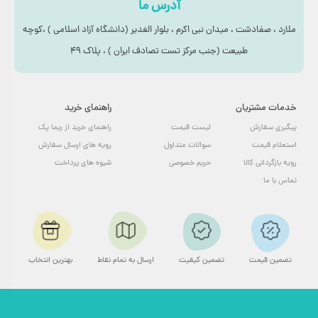
صنعت چاپ: نصب نمونه‌کارها، فیکس کردن کاغذها در فرآیند چاپ.
آدرس ما
دکوراسیون داخلی: چسباندن تزئینات سبک، المان‌های دکوری و
ملارد ، صفادشت ، میدان نبی اکرم ، بلوار الغدیر (دانشگاه آزاد اسلامی ) ،کوچه
طبیعت (جنب مرکز تست تصادف ایران ) ، پلاک ۴۹
برچسب‌های دیواری.
خدمات مشتریان
راهنمای خرید
پیگیری سفارش
لیست قیمت
راهنمای خرید از ریما پک
امتیاز به محصول
استعلام قیمت
سوالات متداول
رویه های ارسال سفارش
رویه بازگردانی کالا
حریم خصوصی
شیوه های پرداخت
تماس با ما
تضمین قیمت
تضمین کیفیت
ارسال به تمام نقاط
بهترین انتخاب